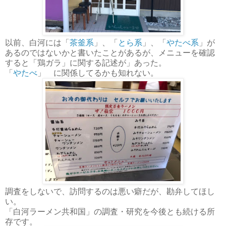
以前、白河には「
茶釜系
」、「
とら系
」、「
やたべ系
」が
あるのではないかと書いたことがあるが、メニューを確認
すると「鶏ガラ」に関する記述が」あった。
「
やたべ
」
に関係してるかも知れない。
調査をしないで、訪問するのは悪い癖だが、勘弁してほし
い。
「白河ラーメン共和国」の調査・研究を今後とも続ける所
存です。