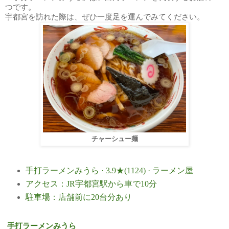
つです。
宇都宮を訪れた際は、ぜひ一度足を運んでみてください。
チャーシュー麺
手打ラーメンみうら · 3.9★(1124) · ラーメン屋
アクセス：
JR
宇都宮駅から車で
10
分
駐車場：店舗前に
20
台分あり
手打ラーメンみうら