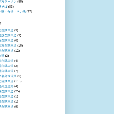
多方ラーメン
(88)
華そば
(83)
中華・食堂・その他
(77)
O
陸自動車道
(3)
信越自動車道
(3)
央自動車道
(6)
関東自動車道
(18)
陸自動車道
(12)
央道
(2)
形自動車道
(4)
陽自動車道
(3)
磐自動車道
(7)
東名高速道路
(5)
北自動車道
(113)
名高速道路
(4)
越自動車道
(25)
田自動車道
(1)
野自動車道
(1)
越自動車道
(9)