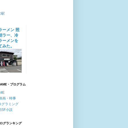
の駅
ラーメン 照
朝ラー、冷
ラーメンを
てみた。
GAME・プログラム
ME
F映画・時事
ログラミング
的SF小説
ログランキング