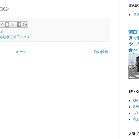
道の駅
田824
道
酒田
車道
大字弥勒字三新田８２４
月で
やし
食べ
ホーム
前の投稿
SF・
GA
S
プ
私
人気ブ