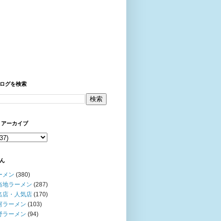
ログを検索
 アーカイブ
ん
ーメン
(380)
当地ラーメン
(287)
名店・人気店
(170)
河ラーメン
(103)
野ラーメン
(94)