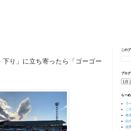
このブ
A・下り」に立ち寄ったら「ゴーゴー
ブログ
らーめ
ラ
ご
有
白
佐