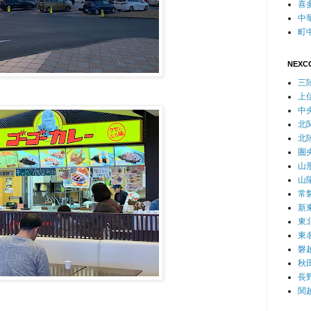
喜
中
町
NEXC
三
上
中
北
北
圏
山
山
常
新
東
東
磐
秋
長
関