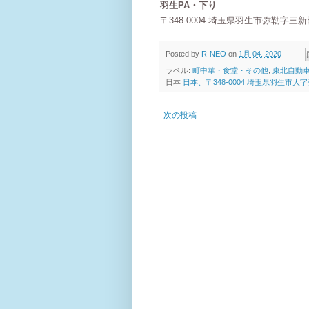
羽生PA・下り
〒348-0004 埼玉県羽生市弥勒字三新
Posted by
R-NEO
on
1月 04, 2020
ラベル:
町中華・食堂・その他
,
東北自動
日本
日本、〒348-0004 埼玉県羽生市
次の投稿