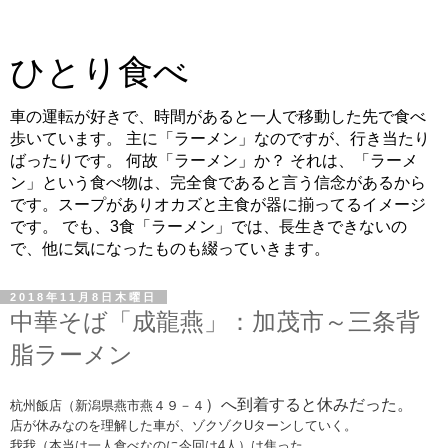
ひとり食べ
車の運転が好きで、時間があると一人で移動した先で食べ
歩いています。 主に「ラーメン」なのですが、行き当たり
ばったりです。 何故「ラーメン」か？ それは、「ラーメ
ン」という食べ物は、完全食であると言う信念があるから
です。スープがありオカズと主食が器に揃ってるイメージ
です。 でも、3食「ラーメン」では、長生きできないの
で、他に気になったものも綴っていきます。
2018年11月8日木曜日
中華そば「成龍燕」：加茂市～三条背
脂ラーメン
）へ到着すると休みだった。
杭州飯店（
新潟
県
燕市
燕４９－４
店が休みなのを理解した車が、ゾクゾクUターンしていく。
我我（本当は一人食べなのに今回は4人）は焦った。