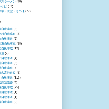
多方ラーメン
(88)
華そば
(83)
中華・食堂・その他
(77)
O
陸自動車道
(3)
信越自動車道
(3)
央自動車道
(6)
関東自動車道
(18)
陸自動車道
(12)
央道
(2)
形自動車道
(4)
陽自動車道
(3)
磐自動車道
(7)
東名高速道路
(5)
北自動車道
(113)
名高速道路
(4)
越自動車道
(25)
田自動車道
(1)
野自動車道
(1)
越自動車道
(9)