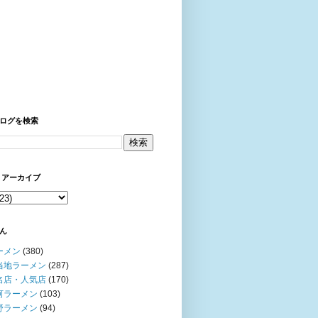
ログを検索
 アーカイブ
ん
ーメン
(380)
当地ラーメン
(287)
名店・人気店
(170)
河ラーメン
(103)
野ラーメン
(94)