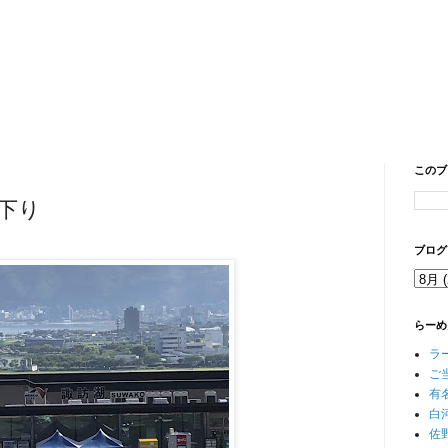
このブ
.下り
ブログ
らーめ
ラ
ご
有
白
佐