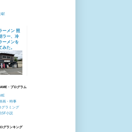
の駅
ラーメン 照
朝ラー、冷
ラーメンを
てみた。
GAME・プログラム
ME
F映画・時事
ログラミング
的SF小説
ログランキング