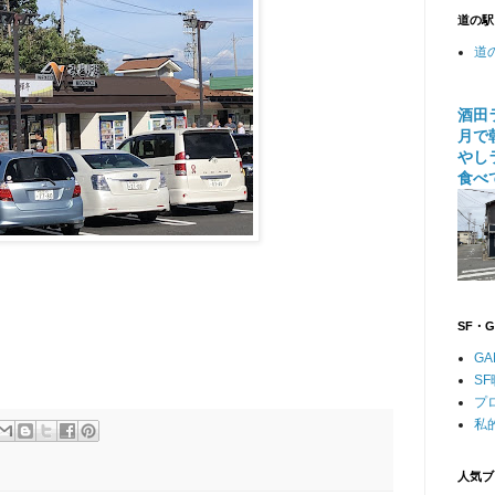
道の駅
道
酒田
月で
やし
食べ
SF・
GA
S
プ
私
人気ブ